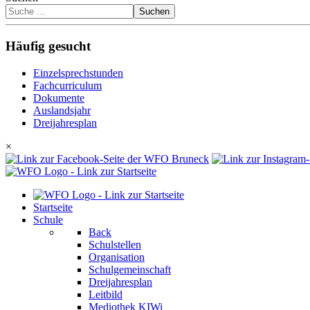
Suchen
Häufig gesucht
Einzelsprechstunden
Fachcurriculum
Dokumente
Auslandsjahr
Dreijahresplan
×
Startseite
Schule
Back
Schulstellen
Organisation
Schulgemeinschaft
Dreijahresplan
Leitbild
Mediothek KIWi